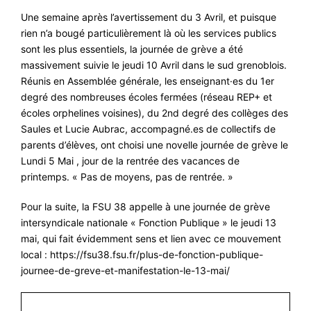
Une semaine après l’avertissement du 3 Avril, et puisque
#VOS ÉLUES
rien n’a bougé particulièrement là où les services publics
#FORMATION
sont les plus essentiels, la journée de grève a été
massivement suivie le jeudi 10 Avril dans le sud grenoblois.
#COMMUNIQUÉS
Réunis en Assemblée générale, les enseignant·es du 1er
#ÉLECTIONS
degré des nombreuses écoles fermées (réseau REP+ et
écoles orphelines voisines), du 2nd degré des collèges des
#MÉDIAS
Saules et Lucie Aubrac, accompagné.es de collectifs de
#DÉBATS
parents d’élèves, ont choisi une novelle journée de grève le
Lundi 5 Mai , jour de la rentrée des vacances de
#PRESSE
printemps. « Pas de moyens, pas de rentrée. »
#ARCHIVES
Pour la suite, la FSU 38 appelle à une journée de grève
intersyndicale nationale « Fonction Publique » le jeudi 13
mai, qui fait évidemment sens et lien avec ce mouvement
local : https://fsu38.fsu.fr/plus-de-fonction-publique-
journee-de-greve-et-manifestation-le-13-mai/