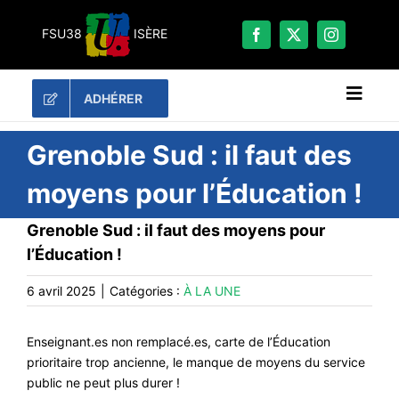
Passer
au
FSU38
ISÈRE
contenu
ADHÉRER
Naviga
à
bascu
RECHERCHER:
Grenoble Sud : il faut des
moyens pour l’Éducation !
LES UNES
Grenoble Sud : il faut des moyens pour
#ACTUALITÉS
l’Éducation !
LA FSU 38
6 avril 2025
|
Catégories :
À LA UNE
DOSSIERS
PUBLICATIONS
Enseignant.es non remplacé.es, carte de l’Éducation
CONTACT
prioritaire trop ancienne, le manque de moyens du service
public ne peut plus durer !
#ACTIONS