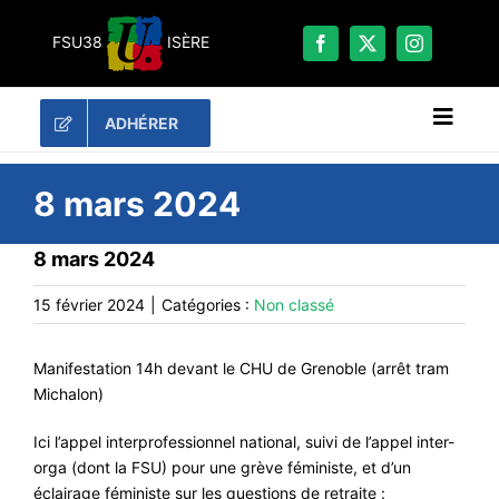
Passer
au
FSU38
ISÈRE
contenu
ADHÉRER
Naviga
à
bascu
RECHERCHER:
8 mars 2024
LES UNES
8 mars 2024
#ACTUALITÉS
15 février 2024
|
Catégories :
Non classé
LA FSU 38
DOSSIERS
Manifestation 14h devant le CHU de Grenoble (arrêt tram
Michalon)
PUBLICATIONS
Ici l’appel interprofessionnel national, suivi de l’appel inter-
CONTACT
orga (dont la FSU) pour une grève féministe, et d’un
#ACTIONS
éclairage féministe sur les questions de retraite :